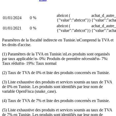
abricot (
achat_d_autre
01/01/2024
0 %
{"value":"abricot"})
{"value":"ach
abricot (
achat_d_autre
01/01/2021
0 %
{"value":"abricot"})
{"value":"ach
Paramètres de la fiscalité indirecte en Tunisie.\nComprend la TVA et
les droits d'accise.
(1) Paramètres de la TVA en Tunisie.\nLes produits sont organisés
par taux applicable:\n- 0%: Produits de première nécessité\n- 7%:
Taux réduit\n- 19%: Taux normal
(2) Taux de TVA de 0% et liste des produits concernés en Tunisie.
(3) Liste exhaustive des produits et services soumis au taux de TVA
de 0% en Tunisie. Les produits sont identifiés par leur nom de
variable OpenFisca (snake_case).
(4) Taux de TVA de 7% et liste des produits concernés en Tunisie.
(5) Liste exhaustive des produits et services soumis au taux de TVA
de 7% en Tunisie. Les produits sont identifiés par leur nom de