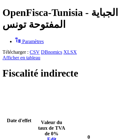
OpenFisca-Tunisia - الجباية
المفتوحة تونس
Paramètres
Télécharger :
CSV
DBnomics
XLSX
Afficher en tableau
Fiscalité indirecte
Date d'effet
Valeur du
taux de TVA
de 0%
0
Edit